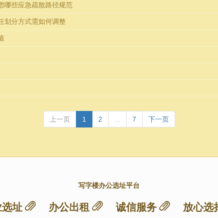
虑哪些应急疏散路径规范
任划分方式需如何调整
值
上一页
1
2
...
7
下一页
写字楼办公选址平台
业选址
办公出租
诚信服务
放心选