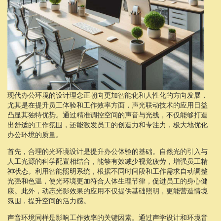
现代办公环境的设计理念正朝向更加智能化和人性化的方向发展，
尤其是在提升员工体验和工作效率方面，声光联动技术的应用日益
凸显其独特优势。通过精准调控空间的声音与光线，不仅能够打造
出舒适的工作氛围，还能激发员工的创造力和专注力，极大地优化
办公环境的质量。
首先，合理的光环境设计是提升办公体验的基础。自然光的引入与
人工光源的科学配置相结合，能够有效减少视觉疲劳，增强员工精
神状态。利用智能照明系统，根据不同时间段和工作需求自动调整
光强和色温，使光环境更加符合人体生理节律，促进员工的身心健
康。此外，动态光影效果的应用不仅提供基础照明，更能营造情境
氛围，提升空间的活力感。
声音环境同样是影响工作效率的关键因素。通过声学设计和环境音