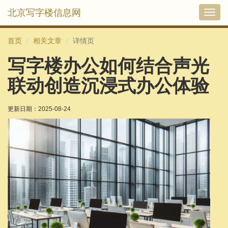
北京写字楼信息网
切
换
导
首页
相关文章
详情页
航
写字楼办公如何结合声光
联动创造沉浸式办公体验
更新日期：
2025-08-24