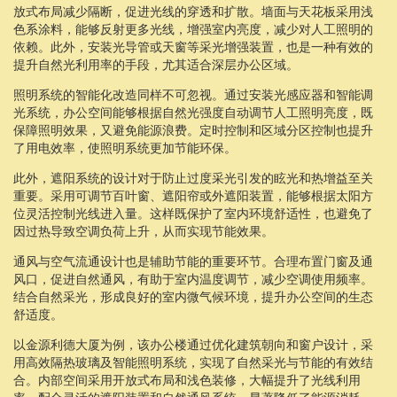
放式布局减少隔断，促进光线的穿透和扩散。墙面与天花板采用浅
色系涂料，能够反射更多光线，增强室内亮度，减少对人工照明的
依赖。此外，安装光导管或天窗等采光增强装置，也是一种有效的
提升自然光利用率的手段，尤其适合深层办公区域。
照明系统的智能化改造同样不可忽视。通过安装光感应器和智能调
光系统，办公空间能够根据自然光强度自动调节人工照明亮度，既
保障照明效果，又避免能源浪费。定时控制和区域分区控制也提升
了用电效率，使照明系统更加节能环保。
此外，遮阳系统的设计对于防止过度采光引发的眩光和热增益至关
重要。采用可调节百叶窗、遮阳帘或外遮阳装置，能够根据太阳方
位灵活控制光线进入量。这样既保护了室内环境舒适性，也避免了
因过热导致空调负荷上升，从而实现节能效果。
通风与空气流通设计也是辅助节能的重要环节。合理布置门窗及通
风口，促进自然通风，有助于室内温度调节，减少空调使用频率。
结合自然采光，形成良好的室内微气候环境，提升办公空间的生态
舒适度。
以金源利德大厦为例，该办公楼通过优化建筑朝向和窗户设计，采
用高效隔热玻璃及智能照明系统，实现了自然采光与节能的有效结
合。内部空间采用开放式布局和浅色装修，大幅提升了光线利用