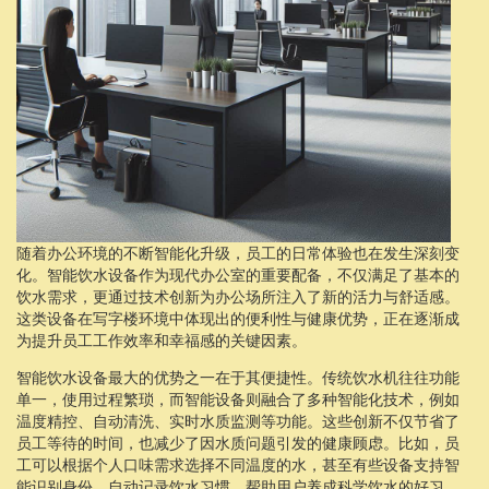
随着办公环境的不断智能化升级，员工的日常体验也在发生深刻变
化。智能饮水设备作为现代办公室的重要配备，不仅满足了基本的
饮水需求，更通过技术创新为办公场所注入了新的活力与舒适感。
这类设备在写字楼环境中体现出的便利性与健康优势，正在逐渐成
为提升员工工作效率和幸福感的关键因素。
智能饮水设备最大的优势之一在于其便捷性。传统饮水机往往功能
单一，使用过程繁琐，而智能设备则融合了多种智能化技术，例如
温度精控、自动清洗、实时水质监测等功能。这些创新不仅节省了
员工等待的时间，也减少了因水质问题引发的健康顾虑。比如，员
工可以根据个人口味需求选择不同温度的水，甚至有些设备支持智
能识别身份，自动记录饮水习惯，帮助用户养成科学饮水的好习