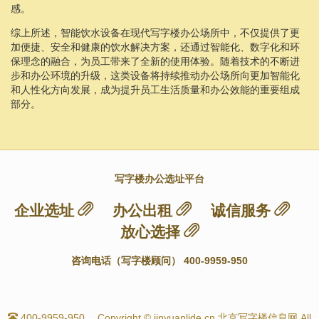
感。
综上所述，智能饮水设备在现代写字楼办公场所中，不仅提供了更
加便捷、安全和健康的饮水解决方案，还通过智能化、数字化和环
保理念的融合，为员工带来了全新的使用体验。随着技术的不断进
步和办公环境的升级，这类设备将持续推动办公场所向更加智能化
和人性化方向发展，成为提升员工生活质量和办公效能的重要组成
部分。
写字楼办公选址平台
企业选址
办公出租
诚信服务
放心选择
咨询电话（写字楼顾问） 400-9959-950
400-9959-950
Copyright © jinyuanlide.cn 北京写字楼信息网 All