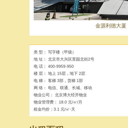
金源利德大厦
类 型：
写字楼（甲级）
地 址：
北京市大兴区景园北街2号
电 话：
400-9959-950
楼 层：
地上 15层，地下 2层
电 梯：
客梯 3部，货梯 1部
网 络：
电信、联通、长城、移动
物业公司：
北京博大经开物业
物业管理费：
18.0 元/㎡/月
租金均价：
3.1 元/㎡·天