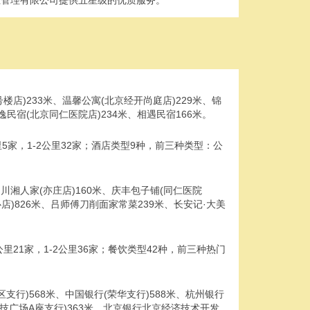
业管理有限公司提供五星级的优质服务。
楼店)233米、温馨公寓(北京经开尚庭店)229米、锦
逸民宿(北京同仁医院店)234米、相遇民宿166米。
-1公里5家，1-2公里32家；酒店类型9种，前三种类型：公
、川湘人家(亦庄店)160米、庆丰包子铺(同仁医院
心店)826米、吕师傅刀削面家常菜239米、长安记·大美
米-1公里21家，1-2公里36家；餐饮类型42种，前三种热门
支行)568米、中国银行(荣华支行)588米、杭州银行
航技广场A座支行)363米、北京银行北京经济技术开发