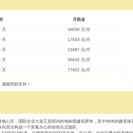
价
月租金
㎡·天
16030 元/月
㎡·天
17633 元/月
㎡·天
21687 元/月
㎡·天
55632 元/月
㎡·天
77602 元/月
，感谢您的支持！
核心区，国际企业大道又是BDA的地标级建筑群体，其中88米的建筑
纵向层次构成一个富氧办公的绿色生态园区。