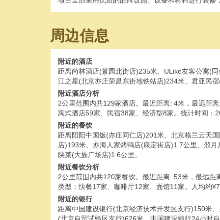
项目全部采用优质的品牌设施、设备和材料进行装修，
周边信息
附近的酒店
距离尚林酒店(景园北街店)235米、ULike友客公寓
江之星(北京亦庄荣昌东街地铁站店)234米、君亚民宿(
附近酒店分析
2公里范围内共129家酒店。最近距离: 4米，最远距离: 2
寓式酒店59家、民宿38家、经济型8家。统计时间：202
附近的餐饮
距离阳阳中国饭(亦庄同仁店)201米、北京格兰云天国际
店)193米、亦海人家烤鸭店(康定街店)1.7公里、朤
陕菜(大族广场店)1.6公里。
附近餐饮分析
2公里范围内共120家餐饮。最近距离: 53米，最远距离: 
类型：快餐17家、咖啡厅12家、面馆11家。人均约¥7～
附近的银行
距离中国建设银行(北京经济技术开发区支行)150米、
(北京自贸试验区支行)626米、中国建设银行24小时