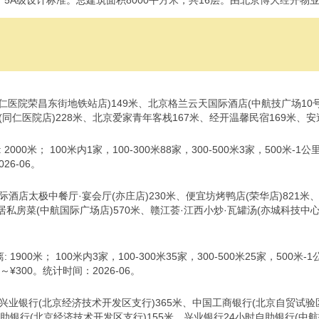
5A级设计标准。总建筑面积8000平方米，共16层。由北京博大经开物
(同仁医院荣昌东街地铁站店)149米、北京格兰云天国际酒店(中航技广场10号
同仁医院店)228米、北京爱家青年客栈167米、经开温馨民宿169米、安
000米； 100米内1家，100-300米88家，300-500米3家，500米
6-06。
酒店太极中餐厅·宴会厅(亦庄店)230米、便宜坊烤鸭店(荣华店)821米
月居私房菜(中航国际广场店)570米、赣江荟·江西小炒·瓦罐汤(亦城科技中
1900米； 100米内3家，100-300米35家，300-500米25家，500
¥300。统计时间：2026-06。
兴业银行(北京经济技术开发区支行)365米、中国工商银行(北京自贸试验区
自助银行(北京经济技术开发区支行)155米、兴业银行24小时自助银行(中